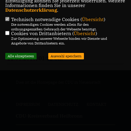
Einwilligung können Sie jederzeit widerrufen. Weitere
Informationen finden Sie in unserer
Datenschutzerklärung
.
Technisch notwendige Cookies (
Übersicht
)
Die notwendigen Cookies werden allein für den
ordnungsgemäßen Gebrauch der Webseite benötigt.
Cookies von Drittanbietern (
Übersicht
)
Zur Optimierung unserer Webseite binden wir Dienste und
Angebote von Drittanbietern ein.
Alle akzeptieren
Auswahl speichern
22.01.2015, 01:22 Uhr
Dies ist die Homepage der CDU in Neuenstadt
IMPRESSUM
DATENSCHUTZ
KONTAKT
CDU-Kreisverband Heilbronn