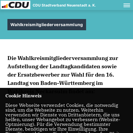
CDU Stadtverband Neuenstadt a. K.
Wahlkreismitgliederversammlung
Die Wahlkreismitgliederversammlung zur
Aufstellung der Landtagkandidaten sowie
der Ersatzbewerber zur Wahl für den 16.
Landtag von Baden-Württemberg im
Wahlkreis Neckarsulm findet am:
Cookie Hinweis
Montag, 02. Februar 2015, um 20.00 Uhr,
Diese Webseite verwendet Cookies, die notwendig
sind, um die Webseite zu nutzen. Weiterhin
im Kulturforum Saline in Offenau,
verwenden wir Dienste von Drittanbietern, die uns
helfen, unser Webangebot zu verbessern (Website-
Hauptstraße 8, 74254 Offenau statt.
Optmierung). Für die Verwendung bestimmter
Dienste, benötigen wir Ihre Einwilligung. Ihre