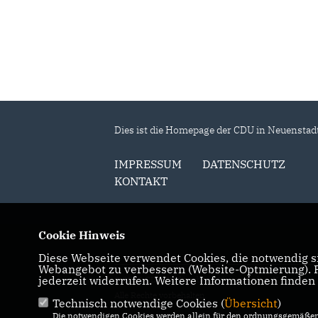
Dies ist die Homepage der CDU in Neuenstad
IMPRESSUM
DATENSCHUTZ
KONTAKT
Cookie Hinweis
Diese Webseite verwendet Cookies, die notwendig si
Webangebot zu verbessern (Website-Optmierung). Fü
jederzeit widerrufen. Weitere Informationen finden
© 2026 CDU Stadtverband Neuenstadt a. K.
Alle Rechte vorbehalten.
Technisch notwendige Cookies (
Übersicht
)
Die notwendigen Cookies werden allein für den ordnungsgemäßen 