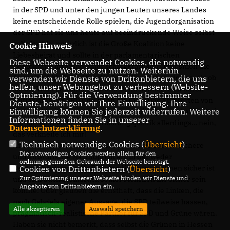
in der SPD und unter den jungen Leuten unseres Landes
keine entscheidende Rolle spielen, die Jugendorganisation
der SPD hat sie uns heute auf beeindruckende Weise selbst
geliefert! Ja, natürlich ist die Große Koalition keine
Cookie Hinweis
Liebesheirat und sollte in der parlamentarischen
Diese Webseite verwendet Cookies, die notwendig
Demokratie im Sinne einer schlagkräftigen Opposition die
sind, um die Webseite zu nutzen. Weiterhin
Ausnahme bleiben. Aber die Jusos benehmen sich so, als ob
verwenden wir Dienste von Drittanbietern, die uns
helfen, unser Webangebot zu verbessern (Website-
sie die Wahl gewonnen hätten! Dann kommt nach deren
Optmierung). Für die Verwendung bestimmter
Auffassung die SPD und dann die CDU! Das Auswerten von
Dienste, benötigen wir Ihre Einwilligung. Ihre
Einwilligung können Sie jederzeit widerrufen. Weitere
Wahlergebnissen sollten sie nun wirklich gelernt haben. Bei
Informationen finden Sie in unserer
der linken Gleichermacherbildungspolitik allerdings… nein,
Datenschutzerklärung
.
das verkneife ich mir!
Technisch notwendige Cookies (
Übersicht
)
Anstelle stabiler Verhältnisse streben sie eine unsichere
Die notwendigen Cookies werden allein für den
und ahistorische Machtoption an, in der weder
ordnungsgemäßen Gebrauch der Webseite benötigt.
Deutschland, noch die EU oder die Nato vor ihnen sicher ist
Cookies von Drittanbietern (
Übersicht
)
Zur Optimierung unserer Webseite binden wir Dienste und
und sich auch Steinbrück seiner Mehrheit nie sicher sein
Angebote von Drittanbietern ein.
könnte. Oder glauben die ernsthaft, dass die Linken, die
nach Gabriels eigener Aussage, die SPD teilweise hassen,
Alle akzeptieren
Auswahl speichern
pragmatisch-realistische Partner für SPD und Grüne wären.
Haben sie nicht bemerkt, dass selbst die Grünen in Hessen