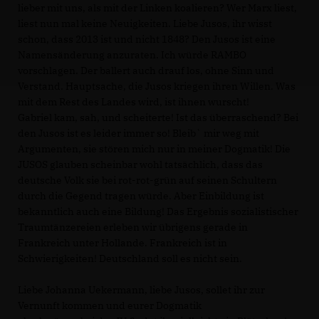
lieber mit uns, als mit der Linken koalieren? Wer Marx liest,
liest nun mal keine Neuigkeiten. Liebe Jusos, ihr wisst
schon, dass 2013 ist und nicht 1848? Den Jusos ist eine
Namensänderung anzuraten. Ich würde RAMBO
vorschlagen. Der ballert auch drauf los, ohne Sinn und
Verstand. Hauptsache, die Jusos kriegen ihren Willen. Was
mit dem Rest des Landes wird, ist ihnen wurscht!
Gabriel kam, sah, und scheiterte! Ist das überraschend? Bei
den Jusos ist es leider immer so! Bleib` mir weg mit
Argumenten, sie stören mich nur in meiner Dogmatik! Die
JUSOS glauben scheinbar wohl tatsächlich, dass das
deutsche Volk sie bei rot-rot-grün auf seinen Schultern
durch die Gegend tragen würde. Aber Einbildung ist
bekanntlich auch eine Bildung! Das Ergebnis sozialistischer
Traumtänzereien erleben wir übrigens gerade in
Frankreich unter Hollande. Frankreich ist in
Schwierigkeiten! Deutschland soll es nicht sein.
Liebe Johanna Uekermann, liebe Jusos, sollet ihr zur
Vernunft kommen und eurer Dogmatik