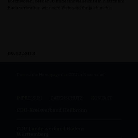
abschwören, bei der JU findet ihr vielleicht ein Plätzchen!
Euch verkraften wir noch! Viele seid ihr ja eh nicht
09.12.2013
Dies ist die Homepage der CDU in Neuenstadt
IMPRESSUM
DATENSCHUTZ
KONTAKT
CDU-Kreisverband Heilbronn
CDU Landesverband Baden-
Württemberg